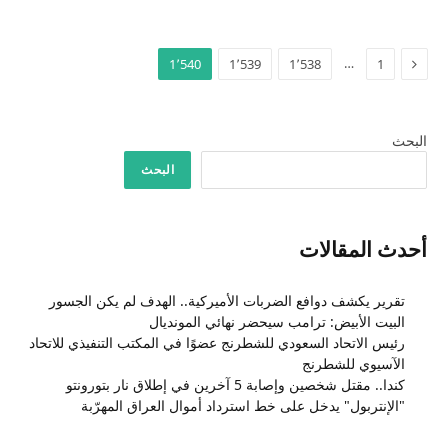
السابق
…
1٬540
1٬539
1٬538
1
البحث
البحث
أحدث المقالات
تقرير يكشف دوافع الضربات الأميركية.. الهدف لم يكن الجسور
البيت الأبيض: ترامب سيحضر نهائي المونديال
رئيس الاتحاد السعودي للشطرنج عضوًا في المكتب التنفيذي للاتحاد
الآسيوي للشطرنج
كندا.. مقتل شخصين وإصابة 5 آخرين في إطلاق نار بتورونتو
"الإنتربول" يدخل على خط استرداد أموال العراق المهرّبة