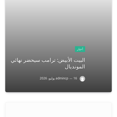
أخبار
البيت الأبيض: ترامب سيحضر نهائي
المونديال
16 يوليو، 2026
admincp