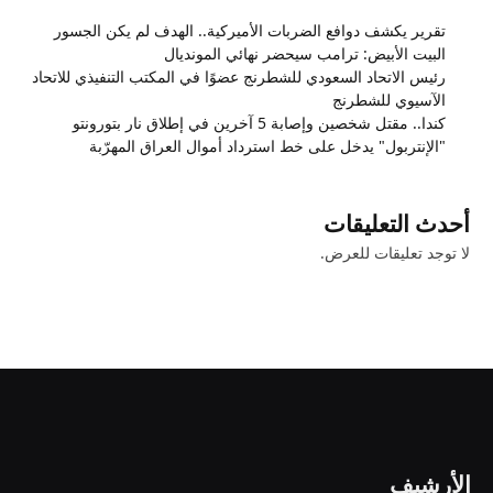
تقرير يكشف دوافع الضربات الأميركية.. الهدف لم يكن الجسور
البيت الأبيض: ترامب سيحضر نهائي المونديال
رئيس الاتحاد السعودي للشطرنج عضوًا في المكتب التنفيذي للاتحاد
الآسيوي للشطرنج
كندا.. مقتل شخصين وإصابة 5 آخرين في إطلاق نار بتورونتو
"الإنتربول" يدخل على خط استرداد أموال العراق المهرّبة
أحدث التعليقات
لا توجد تعليقات للعرض.
الأرشيف