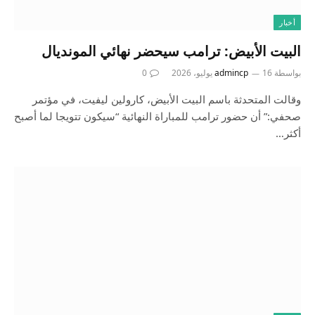
أخبار
البيت الأبيض: ترامب سيحضر نهائي المونديال
بواسطة
16 يوليو، 2026
admincp
0
وقالت المتحدثة باسم البيت الأبيض، كارولين ليفيت، في مؤتمر
صحفي:” أن حضور ترامب للمباراة النهائية “سيكون تتويجا لما أصبح
أكثر…