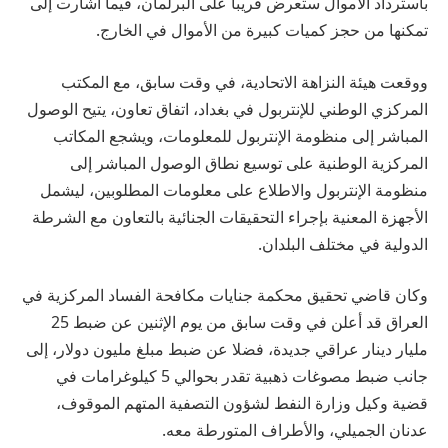
باسترداد الأموال ستعرض قريبا على البرلمان، فيما أشارت إلى
تمكنها من حجز كميات كبيرة من الأموال في الخارج.
ووقعت هيئة النزاهة الاتحادية، في وقت سابق، مع المكتب
المركزي الوطني للإنتربول في بغداد، اتفاق تعاون، يتيح الوصول
المباشر إلى منظومة الإنتربول للمعلومات، ويشجع المكاتب
المركزية الوطنية على توسيع نطاق الوصول المباشر إلى
منظومة الإنتربول والاطلاع على معلومات المطلوبين، ليشمل
الأجهزة المعنية بإجراء التحقيقات الجنائية بالتعاون مع الشرطة
الدولية في مختلف البلدان.
وكان قاضي تحقيق محكمة جنايات مكافحة الفساد المركزية في
العراق قد أعلن في وقت سابق من يوم الإثنين عن ضبط 25
مليار دينار عراقي جديدة، فضلا عن ضبط مبلغ مليون دولار، إلى
جانب ضبط مصوغات ذهبية تقدر بحوالي 5 كيلوغرامات في
قضية وكيل وزارة النفط لشؤون التصفية المتهم الموقوف،
عدنان الجميلي، والأطراف المتورطة معه.