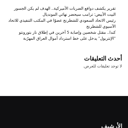
تقرير يكشف دوافع الضربات الأميركية.. الهدف لم يكن الجسور
البيت الأبيض: ترامب سيحضر نهائي المونديال
رئيس الاتحاد السعودي للشطرنج عضوًا في المكتب التنفيذي للاتحاد
الآسيوي للشطرنج
كندا.. مقتل شخصين وإصابة 5 آخرين في إطلاق نار بتورونتو
"الإنتربول" يدخل على خط استرداد أموال العراق المهرّبة
أحدث التعليقات
لا توجد تعليقات للعرض.
الأرشيف