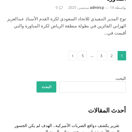
بواسطة
14 سبتمبر، 2025
admincp
0
توج المدير التنفيذي للاتحاد السعودي لكرة القدم الأستاذ عبدالعزيز
الهزاني الفائزين في بطولة منطقة الرياض لكرة المناورة والتي
أقيمت في…
التالي
…
5
3
2
1
البحث
البحث
أحدث المقالات
تقرير يكشف دوافع الضربات الأميركية.. الهدف لم يكن الجسور
البيت الأبيض: ترامب سيحضر نهائي المونديال