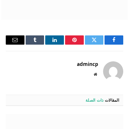
فيسبوك
تويتر
بينتيريست
لينكدإن
Tumblr
البريد
الإلكترو
admincp
موقع
الويب
المقالات
ذات الصلة