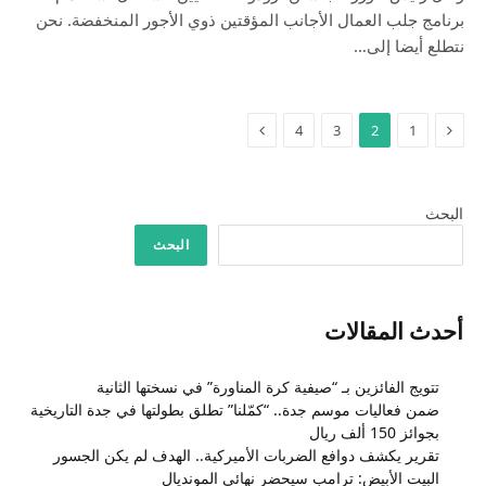
برنامج جلب العمال الأجانب المؤقتين ذوي الأجور المنخفضة. نحن
نتطلع أيضا إلى…
السابق
التالي
4
3
2
1
البحث
البحث
أحدث المقالات
تتويج الفائزين بـ “صيفية كرة المناورة” في نسختها الثانية
ضمن فعاليات موسم جدة.. “كمّلنا” تطلق بطولتها في جدة التاريخية
بجوائز 150 ألف ريال
تقرير يكشف دوافع الضربات الأميركية.. الهدف لم يكن الجسور
البيت الأبيض: ترامب سيحضر نهائي المونديال