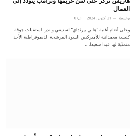
هاريس تركز على سن غريمها وترامب يتودد إلى
العمال
بواسطة
21 أكتوبر، 2024
0
وعلى أنغام أغنية “هابي بيرثداي” لستيفي واندر، استقبلت جوقة
كنيسة معمدانية للأميركيين السود المرشحة الديموقراطية الأحد
متمنّية لها عيدا سعيدا.…