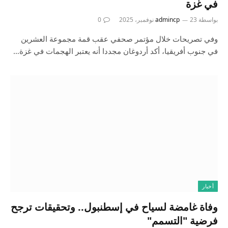
في غزة
بواسطة
23 نوفمبر، 2025
admincp
0
وفي تصريحات خلال مؤتمر صحفي عقب قمة مجموعة العشرين
في جنوب أفريقيا، أكد أردوغان مجددا أنه يعتبر الهجمات في غزة…
أخبار
وفاة غامضة لسياح في إسطنبول.. وتحقيقات ترجح
فرضية "التسمم"