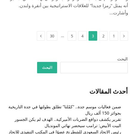
أنه يمثل “رمزا جديدا” للعلاقات الاستراتيجية بين أنقرة ولندن.
وأشارت…
السابق
التالي
…
30
5
4
3
2
1
البحث
البحث
أحدث المقالات
ضمن فعاليات موسم جدة.. “كمّلنا” تطلق بطولتها في جدة التاريخية
بجوائز 150 ألف ريال
تقرير يكشف دوافع الضربات الأميركية.. الهدف لم يكن الجسور
البيت الأبيض: ترامب سيحضر نهائي المونديال
رئيس الاتحاد السعودي للشطرنج عضوًا في المكتب التنفيذي للاتحاد