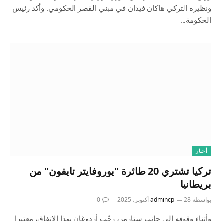
ونظيره التركي هاكان فيدان في مبني القصر الحكومي. وأكد رئيس
الحكومة…
أخبار
تركيا تشتري 20 طائرة "يوروفايتر تايفون" من
بريطانيا
بواسطة
28 أكتوبر، 2025
admincp
0
وأثناء وقوفه إلى جانب ستارمر، رحّب أردوغان بهذا الاتفاق، معتبرا