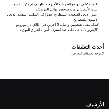
تقرير يكشف دوافع الضربات الأميركية.. الهدف لم يكن الجسور
البيت الأبيض: ترامب سيحضر نهائي المونديال
رئيس الاتحاد السعودي للشطرنج عضوًا في المكتب التنفيذي للاتحاد
الآسيوي للشطرنج
كندا.. مقتل شخصين وإصابة 5 آخرين في إطلاق نار بتورونتو
"الإنتربول" يدخل على خط استرداد أموال العراق المهرّبة
أحدث التعليقات
لا توجد تعليقات للعرض.
الأرشيف