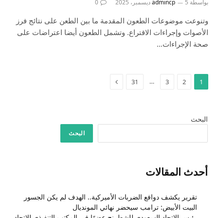
بواسطة
5 ديسمبر، 2025
admincp
0
وتنوعت موضوعات الطعون المقدمة ما بين الطعن على نتائج فرز
الأصوات وإجراءات الاقتراع. وتشمل الطعون أيضا اعتراضات على
صحة الإجراءات…
التالي
…
31
3
2
1
البحث
البحث
أحدث المقالات
تقرير يكشف دوافع الضربات الأميركية.. الهدف لم يكن الجسور
البيت الأبيض: ترامب سيحضر نهائي المونديال
رئيس الاتحاد السعودي للشطرنج عضوًا في المكتب التنفيذي للاتحاد