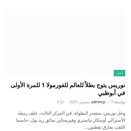
أخبار
نوريس يتوج بطلاً للعالم للفورمولا 1 للمرة الأولى
في أبوظبي
بواسطة
7 ديسمبر، 2025
admincp
0
وحل نوريس، متصدر البطولة، في المركز الثالث، خلف زميله
الأسترالي أوسكار بياستري وفيرستابن سائق ريد بول، حاسما
اللقب بفارق نقطتين…