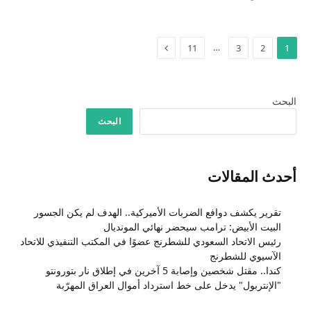
التالي
…
11
3
2
1
البحث
البحث
أحدث المقالات
تقرير يكشف دوافع الضربات الأميركية.. الهدف لم يكن الجسور
البيت الأبيض: ترامب سيحضر نهائي المونديال
رئيس الاتحاد السعودي للشطرنج عضوًا في المكتب التنفيذي للاتحاد
الآسيوي للشطرنج
كندا.. مقتل شخصين وإصابة 5 آخرين في إطلاق نار بتورونتو
"الإنتربول" يدخل على خط استرداد أموال العراق المهرّبة