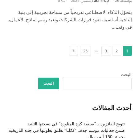
بواسطة
26 ديسمبر، 2025
admincp
0
يتحوّل الذكاء الاصطناعي تدريجياً من مساحة تجريبية إلى بنية
إنتاجية أساسية، تقود قرارات الشركات وتعيد رسم نماذج الأعمال،
في وقت…
التالي
…
25
3
2
1
البحث
البحث
أحدث المقالات
تتويج الفائزين بـ “صيفية كرة المناورة” في نسختها الثانية
ضمن فعاليات موسم جدة.. “كمّلنا” تطلق بطولتها في جدة التاريخية
بجوائز 150 ألف ريال