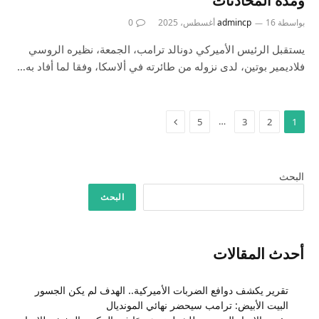
ومدة المحادثات
بواسطة
16 أغسطس، 2025
admincp
0
يستقبل الرئيس الأميركي دونالد ترامب، الجمعة، نظيره الروسي
فلاديمير بوتين، لدى نزوله من طائرته في ألاسكا، وفقا لما أفاد به…
التالي
…
5
3
2
1
البحث
البحث
أحدث المقالات
تقرير يكشف دوافع الضربات الأميركية.. الهدف لم يكن الجسور
البيت الأبيض: ترامب سيحضر نهائي المونديال