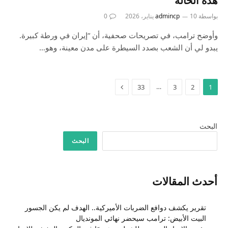
هذه الحالة
بواسطة
10 يناير، 2026
admincp
0
وأوضح ترامب، في تصريحات صحفية، أن “إيران في ورطة كبيرة.
يبدو لي أن الشعب بصدد السيطرة على مدن معينة، وهو…
…
33
3
2
1
البحث
البحث
أحدث المقالات
تقرير يكشف دوافع الضربات الأميركية.. الهدف لم يكن الجسور
البيت الأبيض: ترامب سيحضر نهائي المونديال