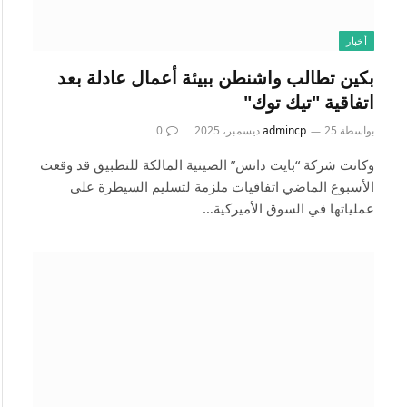
أخبار
بكين تطالب واشنطن ببيئة أعمال عادلة بعد
اتفاقية "تيك توك"
بواسطة
25 ديسمبر، 2025
admincp
0
وكانت شركة “بايت دانس” الصينية المالكة للتطبيق قد وقعت
الأسبوع الماضي اتفاقيات ملزمة لتسليم السيطرة على
عملياتها في السوق الأميركية…