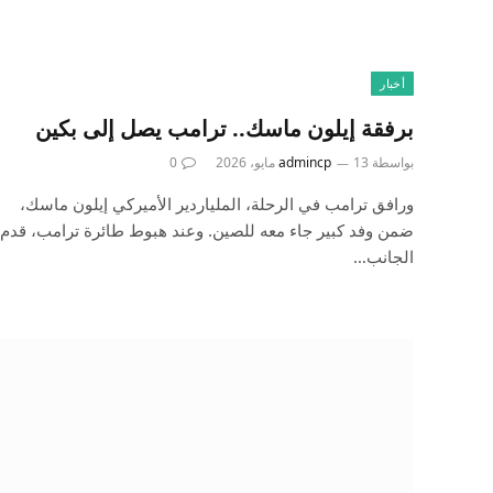
أخبار
برفقة إيلون ماسك.. ترامب يصل إلى بكين
بواسطة
13 مايو، 2026
admincp
0
ورافق ترامب في الرحلة، الملياردير الأميركي إيلون ماسك،
ضمن وفد كبير جاء معه للصين. وعند هبوط طائرة ترامب، قدم
الجانب…