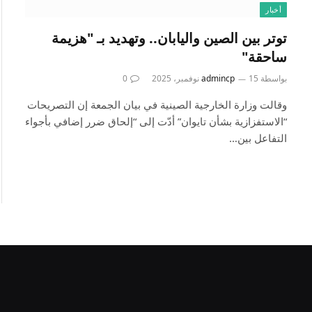
أخبار
توتر بين الصين واليابان.. وتهديد بـ "هزيمة
ساحقة"
بواسطة
15 نوفمبر، 2025
admincp
0
وقالت وزارة الخارجية الصينية في بيان الجمعة إن التصريحات
“الاستفزازية بشأن تايوان” أدّت إلى “إلحاق ضرر إضافي بأجواء
التفاعل بين…