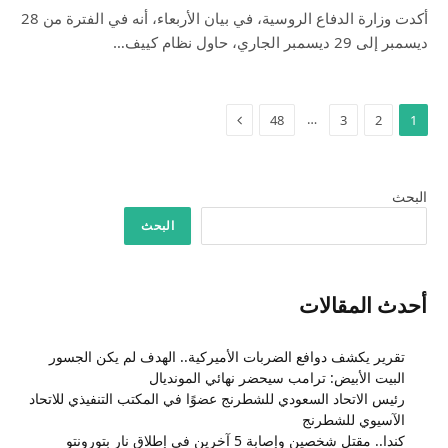
أكدت وزارة الدفاع الروسية، في بيان الأربعاء، أنه في الفترة من 28
ديسمبر إلى 29 ديسمبر الجاري، حاول نظام كييف…
التالي
…
48
3
2
1
البحث
البحث
أحدث المقالات
تقرير يكشف دوافع الضربات الأميركية.. الهدف لم يكن الجسور
البيت الأبيض: ترامب سيحضر نهائي المونديال
رئيس الاتحاد السعودي للشطرنج عضوًا في المكتب التنفيذي للاتحاد
الآسيوي للشطرنج
كندا.. مقتل شخصين وإصابة 5 آخرين في إطلاق نار بتورونتو