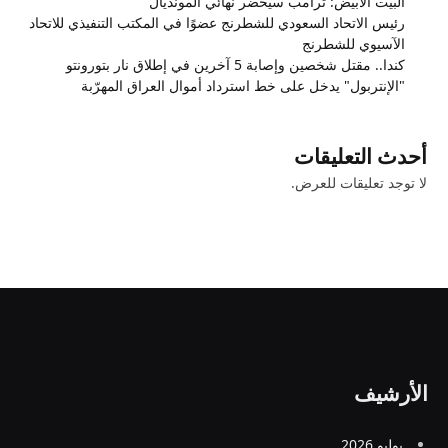
البيت الأبيض: ترامب سيحضر نهائي المونديال
رئيس الاتحاد السعودي للشطرنج عضوًا في المكتب التنفيذي للاتحاد
الآسيوي للشطرنج
كندا.. مقتل شخصين وإصابة 5 آخرين في إطلاق نار بتورونتو
"الإنتربول" يدخل على خط استرداد أموال العراق المهرّبة
أحدث التعليقات
لا توجد تعليقات للعرض.
الأرشيف
يوليو 2026