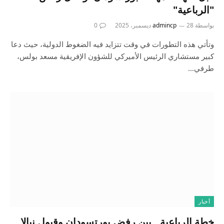
"الرباعية"
بواسطة
28 ديسمبر، 2025
admincp
0
وتأتي هذه التطورات في وقت تتزايد فيه الضغوط الدولية، حيث دعا
كبير مستشاري الرئيس الأميركي للشؤون الإفريقية مسعد بولس،
طرفي…
أخبار
خطة الرباعية.. بين رفض بورتسودان وقبول نيالا