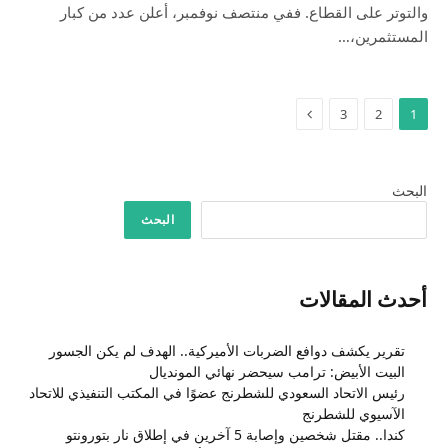
والتوتر على القطاع. ففي منتصف نوفمبر، أعلن عدد من كبار
المستثمرين،…
التالي
3
2
1
البحث
البحث
أحدث المقالات
تقرير يكشف دوافع الضربات الأميركية.. الهدف لم يكن الجسور
البيت الأبيض: ترامب سيحضر نهائي المونديال
رئيس الاتحاد السعودي للشطرنج عضوًا في المكتب التنفيذي للاتحاد
الآسيوي للشطرنج
كندا.. مقتل شخصين وإصابة 5 آخرين في إطلاق نار بتورونتو