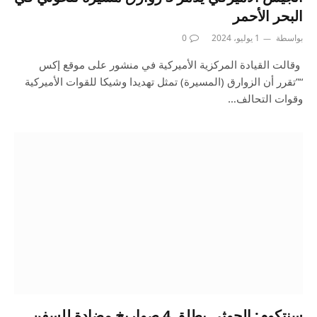
البحر الأحمر
بواسطة
1 يوليو، 2024
0
وقالت القيادة المركزية الأميركية في منشور على موقع إكس
“”تقرر أن الزوارق (المسيرة) تمثل تهديدا وشيكا للقوات الأميركية
وقوات التحالف…
سنتكوم: الحوثي يطلق 4 صواريخ مضادة للسفن