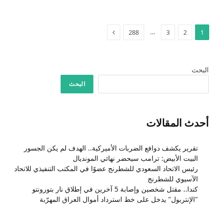
التالي
…
288
3
2
1
البحث
البحث
أحدث المقالات
تقرير يكشف دوافع الضربات الأميركية.. الهدف لم يكن الجسور
البيت الأبيض: ترامب سيحضر نهائي المونديال
رئيس الاتحاد السعودي للشطرنج عضوًا في المكتب التنفيذي للاتحاد
الآسيوي للشطرنج
كندا.. مقتل شخصين وإصابة 5 آخرين في إطلاق نار بتورونتو
"الإنتربول" يدخل على خط استرداد أموال العراق المهرّبة