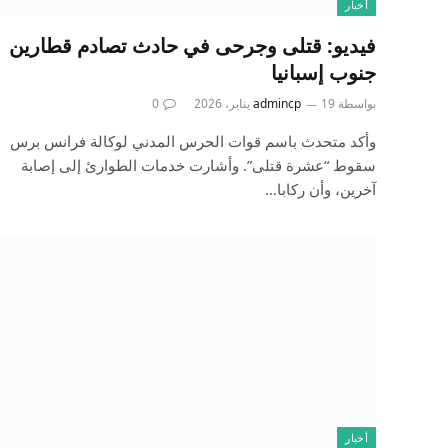
أخبار
فيديو: قتلى وجرحى في حادث تصادم قطارين
جنوب إسبانيا
بواسطة
19 يناير، 2026
admincp
0
وأكد متحدث باسم قوات الحرس المدني لوكالة فرانس برس
سقوط “عشرة قتلى”. وأشارت خدمات الطوارئ إلى إصابة
آخرين، وأن ركابا…
أخبار