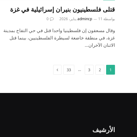
قتلى فلسطينيون بنيران إسرائيلية في غزة
بواسطة
11 يناير، 2026
admincp
0
وقال مسعفون إن فلسطينيا واحدا ‌قتل في حي التفاح بمدينة
غزة، في منطقة ⁠خاضعة لسيطرة الفلسطينيين، بينما قتل
الاثنان الآخران…
التالي
…
33
3
2
1
الأرشيف