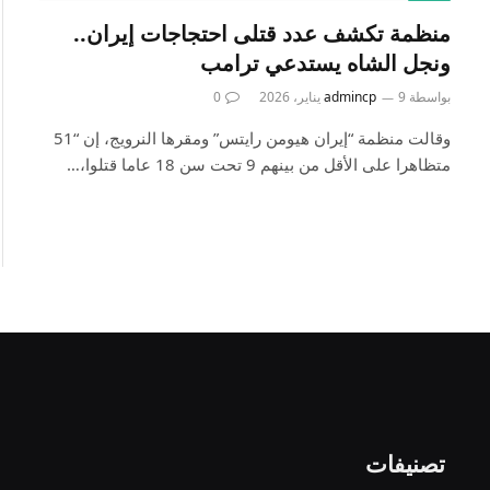
منظمة تكشف عدد قتلى احتجاجات إيران..
ونجل الشاه يستدعي ترامب
بواسطة
9 يناير، 2026
admincp
0
وقالت منظمة “إيران هيومن رايتس” ومقرها النرويج، إن “51
متظاهرا على الأقل من بينهم 9 تحت سن 18 عاما قتلوا،…
تصنيفات