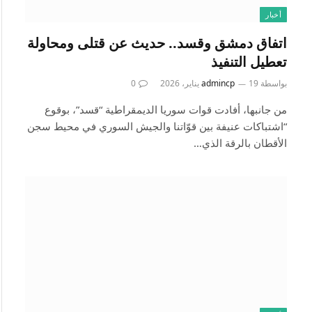
أخبار
اتفاق دمشق وقسد.. حديث عن قتلى ومحاولة
تعطيل التنفيذ
بواسطة
19 يناير، 2026
admincp
0
من جانبها، أفادت قوات سوريا الديمقراطية “قسد”، بوقوع
“اشتباكات عنيفة بين قوّاتنا والجيش السوري في محيط سجن
الأقطان بالرقة الذي…