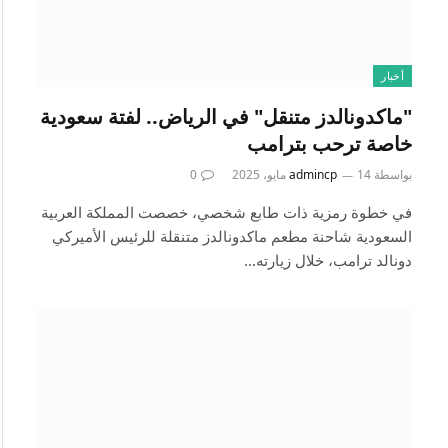
أخبار
"ماكدونالدز متنقل" في الرياض.. لفتة سعودية
خاصة ترحب بترامب
بواسطة
14 مايو، 2025
admincp
0
في خطوة رمزية ذات طابع شخصي، خصصت المملكة العربية
السعودية شاحنة مطعم ماكدونالدز متنقلة للرئيس الأميركي
دونالد ترامب، خلال زيارته…