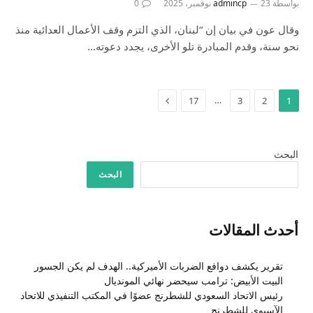
بواسطة
23 نوفمبر، 2025
admincp
0
وقال عون في بيان إن “لبنان، الذي التزم وقف الأعمال العدائية منذ
نحو سنة، وقدم المبادرة تلو الأخرى، يجدد دعوته…
التالي
…
17
3
2
1
البحث
البحث
أحدث المقالات
تقرير يكشف دوافع الضربات الأميركية.. الهدف لم يكن الجسور
البيت الأبيض: ترامب سيحضر نهائي المونديال
رئيس الاتحاد السعودي للشطرنج عضوًا في المكتب التنفيذي للاتحاد
الآسيوي للشطرنج