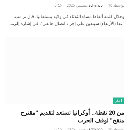
بواسطة
10 ديسمبر، 2025
admincp
0
وخلال كلمة ألقاها مساء الثلاثاء في ولاية بنسلفانيا، قال ترامب:
“غدا (الأربعاء) سيتعين علي إجراء اتصال هاتفي”، في إشارة إلى…
أخبار
من 20 نقطة.. أوكرانيا تستعد لتقديم "مقترح
منقح" لوقف الحرب
بواسطة
10 ديسمبر، 2025
admincp
0