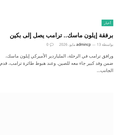
أخبار
برفقة إيلون ماسك.. ترامب يصل إلى بكين
بواسطة
13 مايو، 2026
admincp
0
ورافق ترامب في الرحلة، الملياردير الأميركي إيلون ماسك،
ضمن وفد كبير جاء معه للصين. وعند هبوط طائرة ترامب، قدم
الجانب…