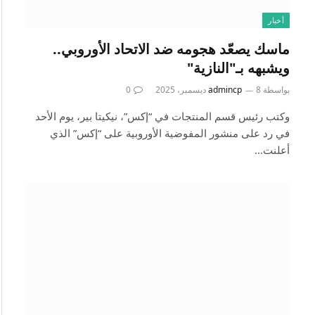
أخبار
ماسك يصعّد هجومه ضد الاتحاد الأوروبي..
ويشبهه بـ"النازية"
بواسطة
8 ديسمبر، 2025
admincp
0
وكتب رئيس قسم المنتجات في “إكس”، نيكيتا بير، يوم الأحد
في رد على منشور المفوضية الأوروبية على “إكس” الذي
أعلنت…