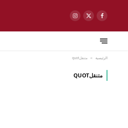
فيسبوك
X
الانستغرام
(Twitter)
الرئيسية
متنقلquot
»
متنقلQUOT