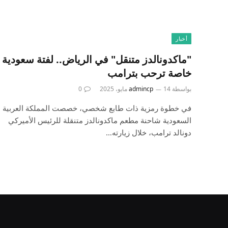
أخبار
"ماكدونالدز متنقل" في الرياض.. لفتة سعودية
خاصة ترحب بترامب
بواسطة
14 مايو، 2025
admincp
0
في خطوة رمزية ذات طابع شخصي، خصصت المملكة العربية
السعودية شاحنة مطعم ماكدونالدز متنقلة للرئيس الأميركي
دونالد ترامب، خلال زيارته…