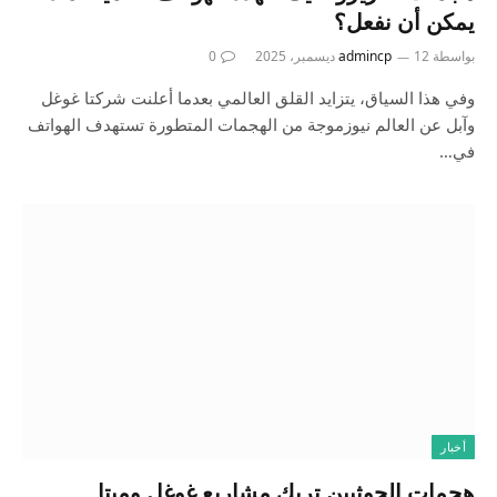
يمكن أن نفعل؟
بواسطة
12 ديسمبر، 2025
admincp
0
وفي هذا السياق، يتزايد القلق العالمي بعدما أعلنت شركتا غوغل
وآبل عن العالم نيوزموجة من الهجمات المتطورة تستهدف الهواتف
في…
أخبار
هجمات الحوثيين تربك مشاريع غوغل وميتا