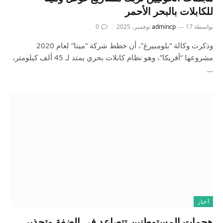
للكابلات بالبحر الأحمر
بواسطة
17 نوفمبر، 2025
admincp
0
وذكرت وكالة “بلومبيرغ”، أن خطط شركة “ميتا” لعام 2020
مشروعها “أفريكا”، وهو نظام كابلات بحري يمتد لـ 45 ألف كيلومتر،
…
أخبار
هجمات المستوطنين تتصاعد في الضفة وتحذير