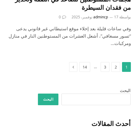
من فقدان السيطرة
بواسطة
17 نوفمبر، 2025
admincp
0
وفي ساعات قليلة بعد إخلاء موقع استيطاني غير قانوني يدعى
“تسور مسغافي”، أشعل العشرات من المستوطنين النار في منازل
ومركبات…
التالي
…
14
3
2
1
البحث
البحث
أحدث المقالات