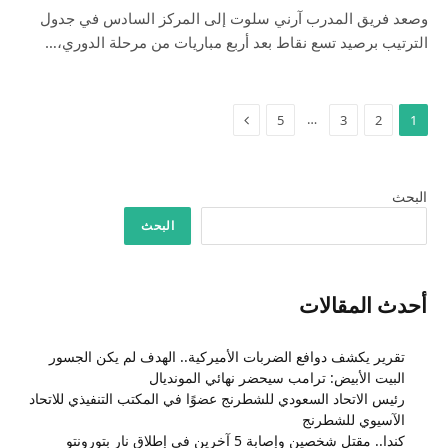
وصعد فريق المدرب آرني سلوت إلى المركز السادس في جدول
الترتيب برصيد تسع نقاط بعد أربع مباريات من مرحلة الدوري،…
التالي
…
5
3
2
1
البحث
البحث
أحدث المقالات
تقرير يكشف دوافع الضربات الأميركية.. الهدف لم يكن الجسور
البيت الأبيض: ترامب سيحضر نهائي المونديال
رئيس الاتحاد السعودي للشطرنج عضوًا في المكتب التنفيذي للاتحاد
الآسيوي للشطرنج
كندا.. مقتل شخصين وإصابة 5 آخرين في إطلاق نار بتورونتو