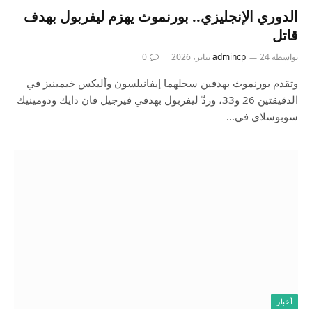
الدوري الإنجليزي.. بورنموث يهزم ليفربول بهدف
قاتل
بواسطة
24 يناير، 2026
admincp
0
وتقدم بورنموث بهدفين سجلهما إيفانيلسون وأليكس خيمينيز في
الدقيقتين 26 و33، وردّ ليفربول بهدفي فيرجيل فان دايك ودومينيك
سوبوسلاي في…
أخبار