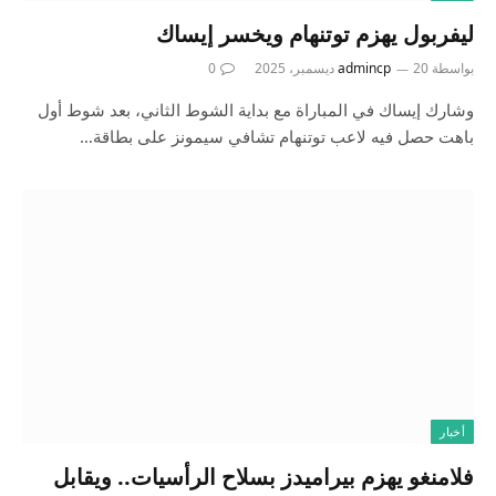
ليفربول يهزم توتنهام ويخسر إيساك
بواسطة
20 ديسمبر، 2025
admincp
0
وشارك إيساك في المباراة مع ⁠بداية الشوط الثاني، بعد شوط أول
باهت حصل فيه لاعب توتنهام ‌تشافي سيمونز ​على بطاقة…
أخبار
فلامنغو يهزم بيراميدز بسلاح الرأسيات.. ويقابل