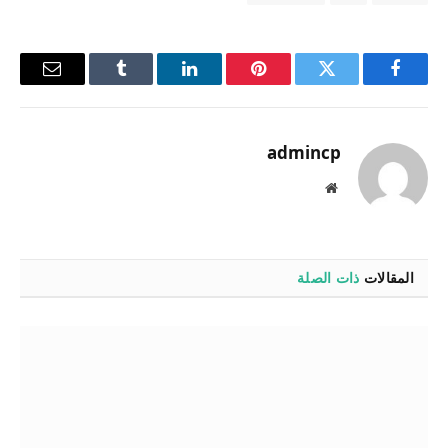
فيسبوك
تويتر
بينتيريست
لينكدإن
Tumblr
البريد
الإلكترو
admincp
موقع
الويب
المقالات
ذات الصلة