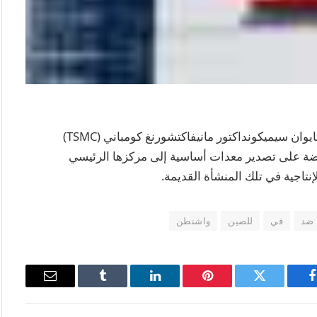
ألغت الولايات المتحدة الترخيص الذي يعفي شركة تايوان سيميكونداكتور مانيفاكتشورنغ كومباني (TSMC)
روضة على تصدير معدات أساسية إلى مركزها الرئيسي
إنتاجية في تلك المنشأة القديمة.
ضد
في
للصين
واشنطن
فيسبوك
تويتر
بينتيريست
لينكدإن
Tumblr
البريد
الإلكتروني