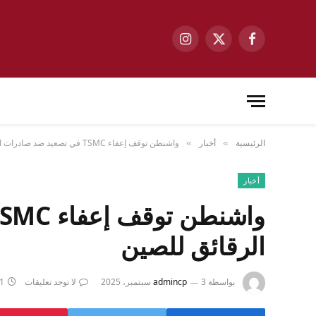
فيسبوك
X
الانستغرام
(Twitter)
الرئيسية
أخبار
واشنطن توقف إعفاء TSMC في تصعيد ضد صادرات الرقائق للصين
»
»
أخبار
الرقائق للصين
بواسطة
3 سبتمبر، 2025
admincp
لا توجد تعليقات
1 دقائ