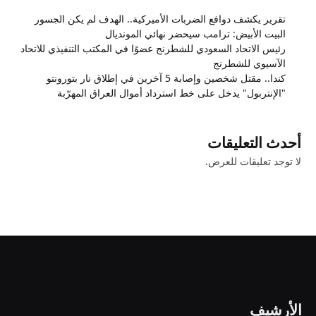
تقرير يكشف دوافع الضربات الأميركية.. الهدف لم يكن الجسور
البيت الأبيض: ترامب سيحضر نهائي المونديال
رئيس الاتحاد السعودي للشطرنج عضوًا في المكتب التنفيذي للاتحاد
الآسيوي للشطرنج
كندا.. مقتل شخصين وإصابة 5 آخرين في إطلاق نار بتورونتو
"الإنتربول" يدخل على خط استرداد أموال العراق المهرّبة
أحدث التعليقات
لا توجد تعليقات للعرض.
الأرشيف