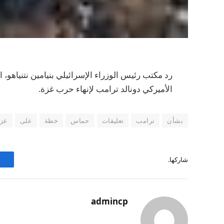
رد مكتب رئيس الوزراء الإسرائيلي بنيامين نتنياه
الأميركي دونالد ترامب لإنهاء حرب غزة.
بشأن
ترامب
تعليقات
حماس
خطة
على
غزة
شاركها.
admincp