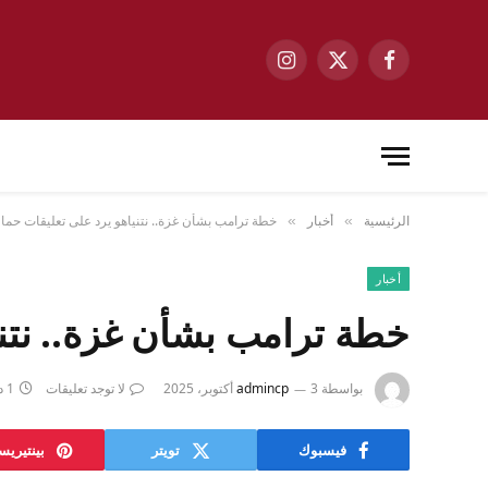
فيسبوك
X
الانستغرام
(Twitter)
الرئيسية
أخبار
خطة ترامب بشأن غزة.. نتنياهو يرد على تعليقات حم
»
»
أخبار
خطة ترامب بشأن غزة.. نتن
بواسطة
3 أكتوبر، 2025
admincp
لا توجد تعليقات
1 دقائق
فيسبوك
تويتر
بينتيري