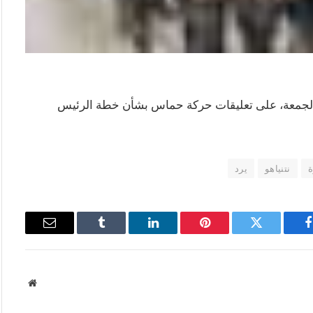
و، الجمعة، على تعليقات حركة حماس بشأن خطة الرئيس
نتنياهو
يرد
فيسبوك
تويتر
بينتيريست
لينكدإن
Tumblr
البريد
الإلكتروني
موقع
الويب