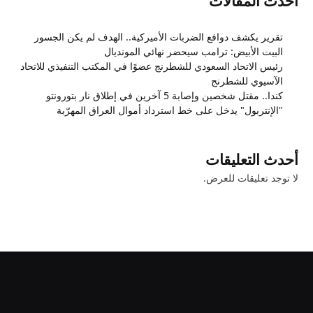
أحدث المقالات
تقرير يكشف دوافع الضربات الأميركية.. الهدف لم يكن الجسور
البيت الأبيض: ترامب سيحضر نهائي المونديال
رئيس الاتحاد السعودي للشطرنج عضوًا في المكتب التنفيذي للاتحاد
الآسيوي للشطرنج
كندا.. مقتل شخصين وإصابة 5 آخرين في إطلاق نار بتورونتو
"الإنتربول" يدخل على خط استرداد أموال العراق المهرّبة
أحدث التعليقات
لا توجد تعليقات للعرض.