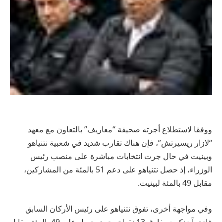
ووفقا لاستطلاع أجرته صحيفة “معاريف” بالتعاون مع معهد
“لازار ريسيرتش”، فإن هناك تقارب شديد في شعبية نتنياهو
وبينيت في حال جرت انتخابات مباشرة على منصب رئيس
الوزراء، إذ حصل نتنياهو على دعم 51 بالمئة من المشاركين،
مقابل 49 بالمئة لبينيت.
وفي مواجهة أخرى، تفوق نتنياهو على رئيس الأركان السابق
غادي آيزنكوت بفارق 13 نقطة، حيث حصل على 49 بالمئة مقابل