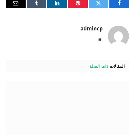
فيسبوك
تويتر
بينتيريست
لينكدإن
Tumblr
البريد
الإلكترو
admincp
موقع
الويب
المقالات
ذات الصلة