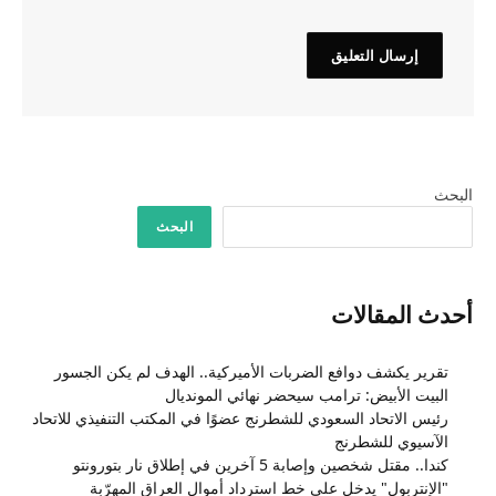
البحث
البحث
أحدث المقالات
تقرير يكشف دوافع الضربات الأميركية.. الهدف لم يكن الجسور
البيت الأبيض: ترامب سيحضر نهائي المونديال
رئيس الاتحاد السعودي للشطرنج عضوًا في المكتب التنفيذي للاتحاد
الآسيوي للشطرنج
كندا.. مقتل شخصين وإصابة 5 آخرين في إطلاق نار بتورونتو
"الإنتربول" يدخل على خط استرداد أموال العراق المهرّبة