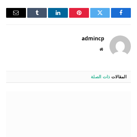
فيسبوك
تويتر
بينتيريست
لينكدإن
Tumblr
البريد
الإلكترو
admincp
موقع
الويب
المقالات
ذات الصلة