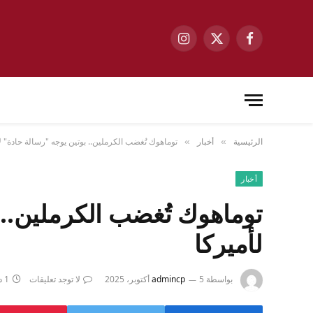
فيسبوك
X
الانستغرام
(Twitter)
الرئيسية
أخبار
توماهوك تُغضب الكرملين.. بوتين يوجه "رسالة حادة" ل
»
»
أخبار
توماهوك تُغضب الكرملين.. 
لأميركا
بواسطة
5 أكتوبر، 2025
admincp
لا توجد تعليقات
1 دقائق