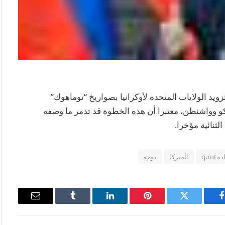
زويد الولايات المتحدة لأوكرانيا بصواريخ “توماهوك”
و وواشنطن، معتبرا أن هذه الخطوة قد تدمر ما وصفه
لثنائية مؤخرا.
quot
لأميركا
يوجه
فيسبوك
تويتر
بينتيريست
لينكدإن
Tumblr
البريد
الإلكتروني