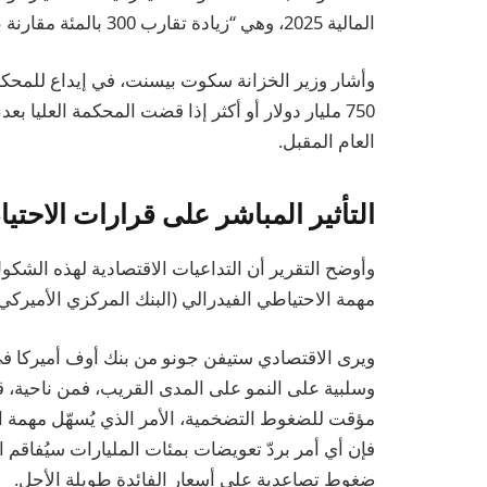
المالية 2025، وهي “زيادة تقارب 300 بالمئة مقارنة بالفترة نفسها من” السنة المالية 2024.
وأشار وزير الخزانة سكوت بيسنت، في إيداع للمحكم
750 مليار دولار أو أكثر إذا قضت المحكمة العليا
العام المقبل.
التأثير المباشر على قرارات الاحتي
وأوضح التقرير أن التداعيات الاقتصادية لهذه الشكو
مهمة الاحتياطي الفيدرالي (البنك المركزي الأميركي)
ويرى الاقتصادي ستيفن جونو من بنك أوف أميركا في 
وسلبية على النمو على المدى القريب، فمن ناحية، 
مؤقت للضغوط التضخمية، الأمر الذي يُسهّل مهمة ا
فإن أي أمر بردّ تعويضات بمئات المليارات سيُفاقم الع
ضغوط تصاعدية على أسعار الفائدة طويلة الأجل.