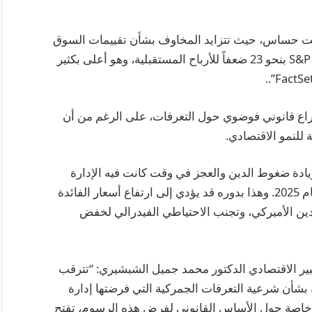
وقيت حساس، حيث تتزايد المخاوف بشأن تقييمات السوق
المدفوعة بالذكاء الاصطناعي. يتم تداول مؤشر S&P 500 بنحو 23 ضعفاً للأرباح المستقبلية، وهو أعلى بكثير
صراع قانوني فوضوي حول التعرفات، على الرغم من أن
للنمو الاقتصادي.
ادة ضغوط الدين والعجز في وقت كانت فيه الإدارة
تدعو إلى انخفاض متواضع في العجز المالي خلال عام 2025. وهذا بدوره قد يؤدي إلى ارتفاع أسعار الفائدة
دين الأميركي، وتجنب الاحتياطي الفيدرالي لخفض
بير الاقتصادي الدكتور محمد جميل الشبشيري: “تترقب
ة بشأن شرعية التعرفات الجمركية التي فرضتها إدارة
، خاصة حول الأساس القانوني لفرض هذه الرسوم، تفتح