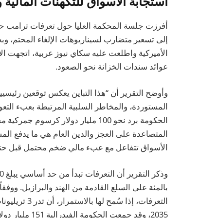
استجابة الأسواق للتكهنات المالية
أفرزت جلسة المحكمة العليا حول تعرفات ترامب حال
إلى تسعير متضارب لسيناريوهات الإلغاء المحتم، 
الأميركية واطلعت عليه سكاي نيوز عربية، اتجهت الأسه
عوائد سندات الخزانة نحو الصعود.
وأوضح التقرير أن “هذا التباين يعكس توقعين رئيسي
المستوردة، والمخاطر السلبية المرتبطة بعبء التعو
الحكومة برد نحو 100 مليار دولار كرسو
المتصاعدة على العجز والدين العام هي ما يدفع الم
الأسواق تتفاعل مع عبء مالي ضخم محتمل قبل حتى
بالمئة على السلع القادمة من الهند والبرازيل. ووفقاً
التعرفات، إذا 
2035، وقد جمعت 