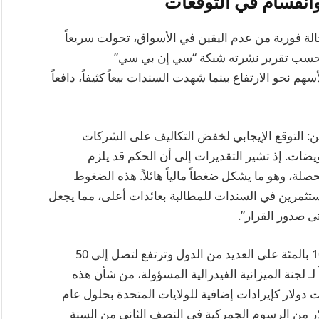
 وانقسام في التوقعات
ة فورية من عدم اليقين في الأسواق، تحولت سريعاً
وبحسب تقرير نشرته شبكة “سي إن بي سي”
م نحو الارتفاع بينما شهدت السندات بيعاً كثيفاً، دافعاً
ين: التوقع الإيجابي لخفض التكاليف على الشركات
يضات. إذ تشير التقديرات إلى أن الحكم قد يلزم
م جمركية محصلة، وهو ما يشكل ضغطاً مالياً هائلاً. هذه الضغوط
ستثمرين في السندات للمطالبة بعائدات أعلى، مما يجعل
 صدور القرار”.
وذكر التقرير أن التعرفات تبدأ من حد أساسي يبلغ 10 بالمئة على العديد من الدول وترتفع لتصل إلى 50
 لـ لجنة الميزانية الفيدرالية المسؤولة، من شأن هذه
سُمح لها بالاستمرار، أن تدر 3 تريليونات دولار كإيرادات إضافية للولايات المتحدة بحلول عام
الحكومة الفيدرالية 151 مليار دولار من الرسوم الجمركية في النصف الثاني من السنة