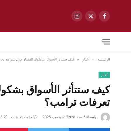
فيسبوك
X
الانستغرام
(Twitter)
الرئيسية
أخبار
كيف ستتأثر الأسواق بشكوك القضاة حول شرعية تعر
»
»
أخبار
كيف ستتأثر الأسواق بشكو
تعرفات ترامب؟
بواسطة
6 نوفمبر، 2025
admincp
لا توجد تعليقات
8 دقائق