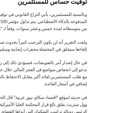
توقيت حساس للمستثمرين
وبالنسبة للمستثمرين، يأتي النزاع القانوني في ت
من متوسطاته لمدة خمس وعشر سنوات، وفقاً لـ “FactSet”..
ولفت التقرير أنه لن يكون الترحيب كبيراً بحدوث 
إلغاءها سيخلق في المحصلة محفزات إيجابية وسلبية 
في حال إصدار أمر بالتعويضات، فسيؤدي ذلك إلى زي
مع طلب المستثمرين لعائد أكبر مقابل الاحتفاظ بال
إضافي في أسعار الفائدة.
في حديثه لموقع “اقتصاد سكاي نيوز عربية” قال الخ
وول ستريت بقلق بالغ قرار المحكمة العليا الأميركي
الرئيس دونالد ترامب. الشكوك التي أبداها القضاة