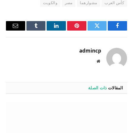
كأس العرب
مشوارهما
مصر
والكويت
فيسبوك
تويتر
بينتيريست
لينكدإن
Tumblr
البريد
الإلكترو
admincp
موقع
الويب
المقالات
ذات الصلة