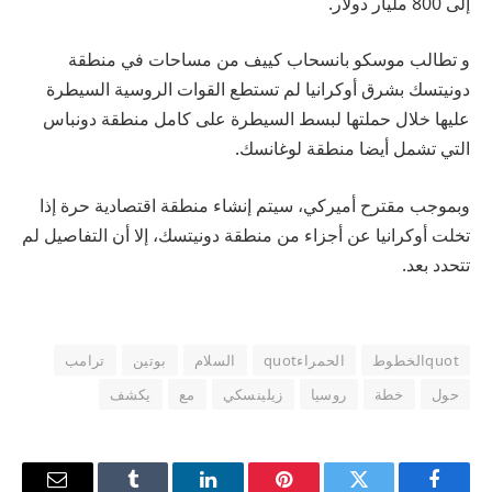
إلى 800 مليار دولار.
و تطالب موسكو بانسحاب كييف من مساحات في منطقة
دونيتسك بشرق أوكرانيا لم تستطع القوات الروسية السيطرة
عليها خلال حملتها لبسط السيطرة على كامل منطقة دونباس
التي تشمل أيضا منطقة لوغانسك.
وبموجب مقترح أميركي، سيتم إنشاء منطقة اقتصادية حرة إذا
تخلت أوكرانيا عن أجزاء من منطقة دونيتسك، إلا أن التفاصيل لم
تتحدد بعد.
quotالخطوط
الحمراءquot
السلام
بوتين
ترامب
حول
خطة
روسيا
زيلينسكي
مع
يكشف