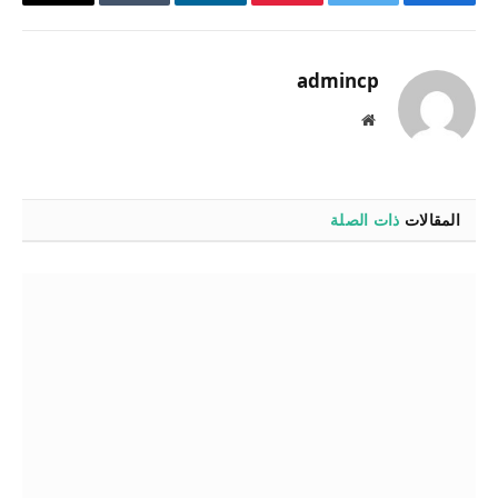
فيسبوك
تويتر
بينتيريست
لينكدإن
Tumblr
البريد
الإلكترو
admincp
موقع
الويب
المقالات
ذات الصلة