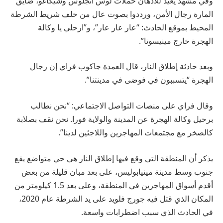
وفي مشهد يعيد للأذهان حملات لوس أنجلوس وشيكاغو، ضايق
المارة رجال الأمن، ورددوا بصوت عال من خلف شريط الشرطة
المحيط بموقع الحادث: “عار عار عار”، و”ارحلي يا وكالة
الهجرة خارج مينيسوتا”.
وبعد حادثة إطلاق النار، قال العمدة جاكوب فراي إن رجال
الهجرة “يتسببون في فوضى في مدينتنا”.
وقال فراي على منصات التواصل الاجتماعي: “نحن نطالب
برحيل وكالة الهجرة عن المدينة والولاية فورا. نحن نقف بصلابة
كالصخر مع مجتمعات المهاجرين واللاجئين لدينا”.
يذكر أن المنطقة التي وقع فيها إطلاق النار هي حي متواضع يقع
جنوب وسط مدينة مينيابوليس، على بعد مبان قليلة من بعض
أقدم أسواق المهاجرين في المنطقة، وعلى بعد 1.5 كيلومتر من
المكان الذي قتل فيه جورج فلويد على يد الشرطة عام 2020،
في الحادث الذي سبب اضطرابات واسعة.