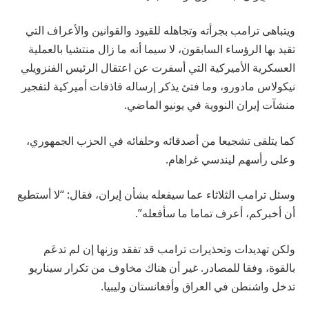
ويتباهى ترامب بجرأته وتجاهله للقيود والقوانين والأعراف التي
تقيد بها الرؤساء السابقون، لا سيما أنه ما زال منتشيا بالعملية
العسكرية الأميركية التي أسفرت عن اعتقال الرئيس الفنزويلي
نيكولاس مادورو، وما فتئ يذكر إرساله قاذفات أميركية لتفجير
منشآت إيران النووية في يونيو الماضي.
كما يتلقى تشجيعا من أصدقائه وحلفائه في الحزب الجمهوري،
وعلى رأسهم ليندسي غراهام.
وسئل ترامب الثلاثاء عما سيفعله بشأن إيران، فقال: “لا أستطيع
أن أخبركم، أعرف تماما ما سأفعله”.
ولكن تهديدات وتحذيرات ترامب قد تفقد وزنها إن لم تدعَم
بالقوة، وفقا للمصادر. غير أن هناك مخاوف من تكرار سيناريو
تدخل واشنطن في العراق وأفغانستان وليبيا.