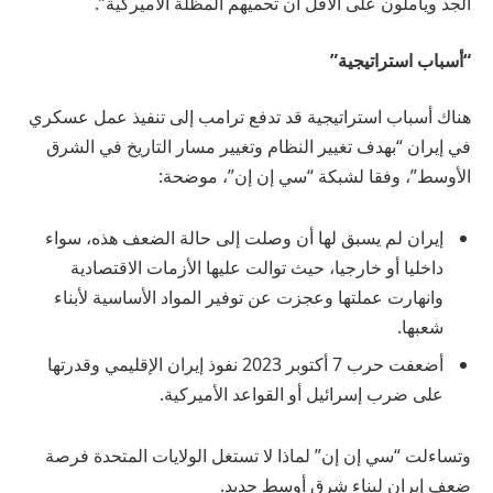
الجد ويأملون على الأقل أن تحميهم المظلة الأميركية”.
“أسباب استراتيجية”
هناك أسباب استراتيجية قد تدفع ترامب إلى تنفيذ عمل عسكري
في إيران “بهدف تغيير النظام وتغيير مسار التاريخ في الشرق
الأوسط”، وفقا لشبكة “سي إن إن”، موضحة:
إيران لم يسبق لها أن وصلت إلى حالة الضعف هذه، سواء
داخليا أو خارجيا، حيث توالت عليها الأزمات الاقتصادية
وانهارت عملتها وعجزت عن توفير المواد الأساسية لأبناء
شعبها.
أضعفت حرب 7 أكتوبر 2023 نفوذ إيران الإقليمي وقدرتها
على ضرب إسرائيل أو القواعد الأميركية.
وتساءلت “سي إن إن” لماذا لا تستغل الولايات المتحدة فرصة
ضعف إيران لبناء شرق أوسط جديد.