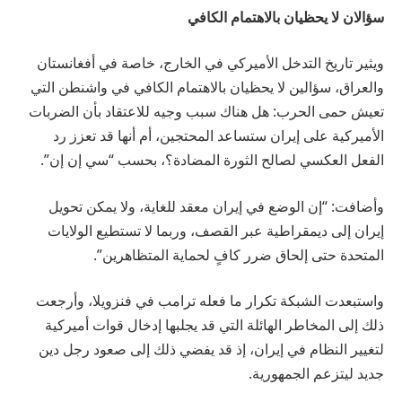
سؤالان لا يحظيان بالاهتمام الكافي
ويثير تاريخ التدخل الأميركي في الخارج، خاصة في أفغانستان
والعراق، سؤالين لا يحظيان بالاهتمام الكافي في واشنطن التي
تعيش حمى الحرب: هل هناك سبب وجيه للاعتقاد بأن الضربات
الأميركية على إيران ستساعد المحتجين، أم أنها قد تعزز رد
الفعل العكسي لصالح الثورة المضادة؟، بحسب “سي إن إن”.
وأضافت: “إن الوضع في إيران معقد للغاية، ولا يمكن تحويل
إيران إلى ديمقراطية عبر القصف، وربما لا تستطيع الولايات
المتحدة حتى إلحاق ضرر كافٍ لحماية المتظاهرين”.
واستبعدت الشبكة تكرار ما فعله ترامب في فنزويلا، وأرجعت
ذلك إلى المخاطر الهائلة التي قد يجلبها إدخال قوات أميركية
لتغيير النظام في إيران، إذ قد يفضي ذلك إلى صعود رجل دين
جديد ليتزعم الجمهورية.