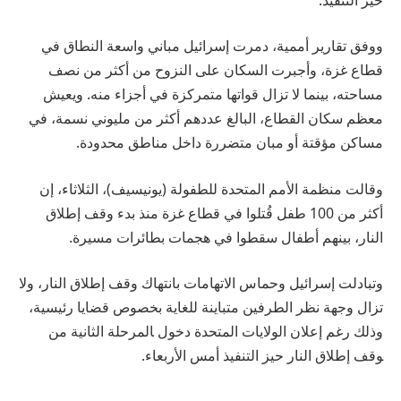
ووفق تقارير أممية، دمرت إسرائيل مباني واسعة النطاق في
قطاع غزة، وأجبرت السكان على النزوح من أكثر من نصف
مساحته، بينما لا تزال قواتها متمركزة في أجزاء منه. ويعيش
معظم سكان القطاع، البالغ عددهم أكثر من مليوني نسمة، في
مساكن مؤقتة أو مبان متضررة داخل مناطق محدودة.
وقالت منظمة الأمم المتحدة للطفولة (يونيسيف)، الثلاثاء، إن
أكثر من 100 طفل قُتلوا في قطاع غزة منذ بدء وقف إطلاق
النار، بينهم أطفال سقطوا في هجمات بطائرات مسيرة.
وتبادلت إسرائيل وحماس الاتهامات بانتهاك وقف إطلاق النار، ولا
تزال وجهة نظر الطرفين متباينة للغاية بخصوص قضايا رئيسية،
وذلك رغم إعلان ‌الولايات المتحدة دخول ‍المرحلة الثانية من
‍وقف إطلاق النار حيز التنفيذ أمس الأربعاء.