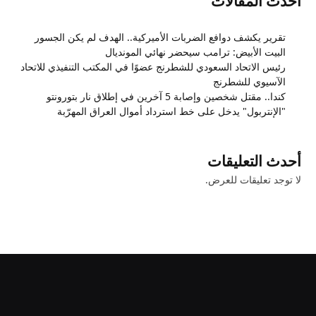
أحدث المقالات
تقرير يكشف دوافع الضربات الأميركية.. الهدف لم يكن الجسور
البيت الأبيض: ترامب سيحضر نهائي المونديال
رئيس الاتحاد السعودي للشطرنج عضوًا في المكتب التنفيذي للاتحاد
الآسيوي للشطرنج
كندا.. مقتل شخصين وإصابة 5 آخرين في إطلاق نار بتورونتو
"الإنتربول" يدخل على خط استرداد أموال العراق المهرّبة
أحدث التعليقات
لا توجد تعليقات للعرض.