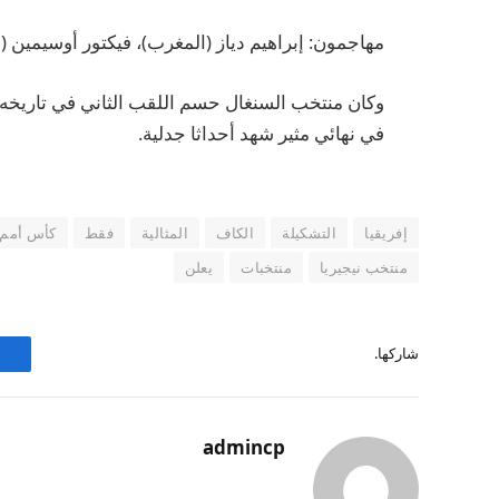
مهاجمون: إبراهيم دياز (المغرب)، فيكتور أوسيمين (ني
وكان منتخب السنغال حسم اللقب الثاني في تاريخه
في نهائي مثير شهد أحداثا جدلية.
إفريقيا
التشكيلة
الكاف
المثالية
فقط
كأس أمم إ
منتخب نيجيريا
منتخبات
يعلن
شاركها.
admincp