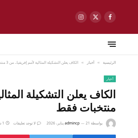
فيسبوك
X
الانستغرام
(Twitter)
الرئيسية
أخبار
الكاف يعلن التشكيلة المثالية لأمم إفريقيا.. من 3 منتخبات فقط
»
»
أخبار
منتخبات فقط
بواسطة
21 يناير، 2026
admincp
لا توجد تعليقات
1 دقائق