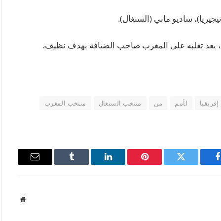
جيريا)، ساديو ماني (السنغال).
، بعد تغلبه على المغرب صاحب الضيافة بهدف نظيف،
فريقيا
لأمم
من
منتخب السنغال
منتخب المغرب
فيسبوك
تويتر
بينتيريست
لينكدإن
Tumblr
البريد
الإلكتروني
موقع
الويب