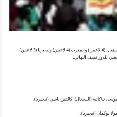
وضمت التشكيلة لاعبين من 3 منتخبات فقط، هي السنغال (4 لاعبين) والمغرب (4 لاعبين) ونيجيريا (3 لاعبين)،
صر، للدور نصف النهائي.
 نياكاتيه (السنغال)، كالفين باسي (نيجيريا).
لا لوكمان (نيجيريا).