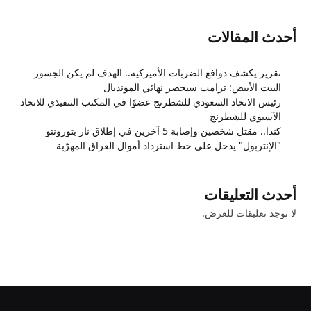
أحدث المقالات
تقرير يكشف دوافع الضربات الأميركية.. الهدف لم يكن الجسور
البيت الأبيض: ترامب سيحضر نهائي المونديال
رئيس الاتحاد السعودي للشطرنج عضوًا في المكتب التنفيذي للاتحاد
الآسيوي للشطرنج
كندا.. مقتل شخصين وإصابة 5 آخرين في إطلاق نار بتورونتو
"الإنتربول" يدخل على خط استرداد أموال العراق المهرّبة
أحدث التعليقات
لا توجد تعليقات للعرض.