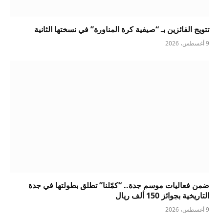
تتويج الفائزين بـ “صيفية كرة المناورة” في نسختها الثانية
9 أغسطس، 2026
ضمن فعاليات موسم جدة.. “كمّلنا” تطلق بطولتها في جدة
التاريخية بجوائز 150 ألف ريال
9 أغسطس، 2026