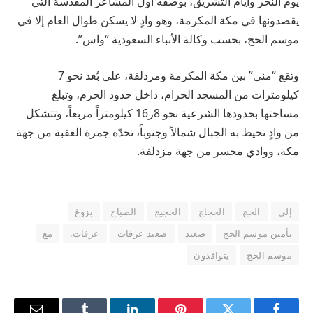
يوم النحر وأيام التشريق، بوصفه أول المشاعر المقدسة التي
يقصدونها في مكة المكرمة، وهو وادٍ لا يسكن طوال العام إلا في
موسم الحج، بحسب وكالة الأنباء السعودية “واس”.
وتقع “منى” بين مكة المكرمة ومزدلفة، على بُعد نحو 7
كيلومترات من المسجد الحرام، داخل حدود الحرم، وتبلغ
مساحتها بحدودها الشرعية نحو 8ر16 كيلومتراً مربعاً، وتتشكل
من وادٍ تحيط به الجبال شمالاً وجنوباً، تحدّه جمرة العقبة من جهة
مكة، ووادي محسر من جهة مزدلفة.
إلى
الحج
الحجاج
الحجيج
الصباح
بزوغ
تأمين موسم الحج
صعيد
صعيد عرفات
عرفات.
مع
موسم الحج
يتوافدون