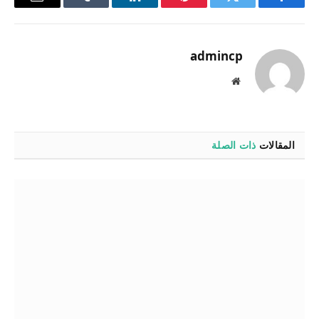
فيسبوك
تويتر
بينتيريست
لينكدإن
Tumblr
البريد
الإلكترو
admincp
موقع
الويب
المقالات
ذات الصلة