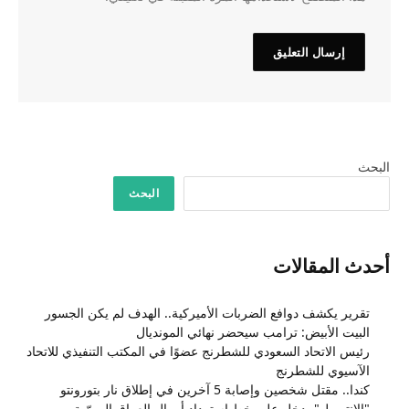
البحث
البحث
أحدث المقالات
تقرير يكشف دوافع الضربات الأميركية.. الهدف لم يكن الجسور
البيت الأبيض: ترامب سيحضر نهائي المونديال
رئيس الاتحاد السعودي للشطرنج عضوًا في المكتب التنفيذي للاتحاد
الآسيوي للشطرنج
كندا.. مقتل شخصين وإصابة 5 آخرين في إطلاق نار بتورونتو
"الإنتربول" يدخل على خط استرداد أموال العراق المهرّبة