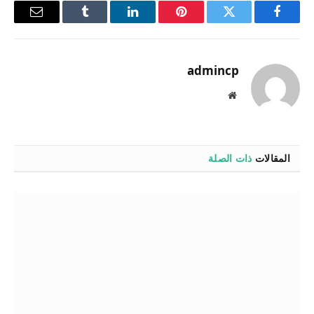
فيسبوك
تويتر
بينتيريست
لينكدإن
Tumblr
البريد
الإلكترو
admincp
موقع
الويب
المقالات
ذات الصلة