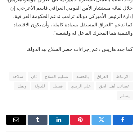
خلال لقائه مستشار الأمن القومي العراقي قاسم الأعرجي، إن
إدارة الرئيس الأميركي دونالد ترامب تدعم الحكومة العراقية،
كما تدعم “العراق المستقل بسيادة كاملة، وأن يكون الاقتصاد
والتنمية هما المحرك الفاعل له ولشعبه”.
كما جدد هاريس دعم إجراءات حصر السلاح بيد الدولة.
الارتباط
العراق
بالحشد
تسليم السلاح
ثان
سلاحه
عصائب أهل الحق
علي الزيدي
فصيل
للدولة
ويفك
يسلم
فيسبوك
تويتر
بينتيريست
لينكدإن
Tumblr
البريد
الإلكترو