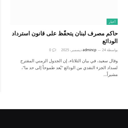
أخبار
حاكم مصرف لبنان يتحفّظ على قانون استرداد
الودائع
بواسطة
24 ديسمبر، 2025
admincp
0
وقال سعيد، في بيان الثلاثاء، إن الجدول الزمني المقترح
لسداد الجزء النقدي من الودائع “يُعد طموحاً إلى حد ما”،
مشيراً…